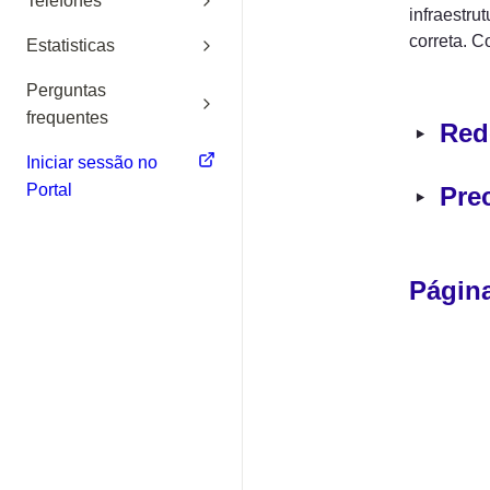
Telefones
infraestru
correta. C
Estatisticas
Perguntas
frequentes
‣
Red
Iniciar sessão no
Portal
‣
Pre
Página