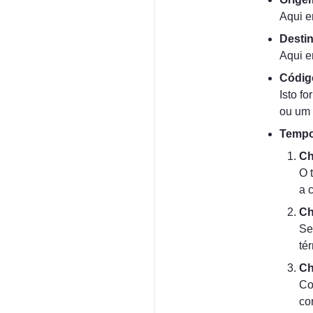
Aqui e
Desti
Aqui e
Códig
Isto f
ou um 
Tempo
Ch
O 
a 
Ch
Se
té
Ch
Co
co