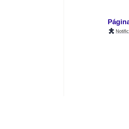
Págin
Notif