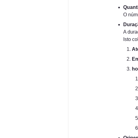
Quant
O núme
Duraç
A dura
Isto co
At
Em
ho
Orige