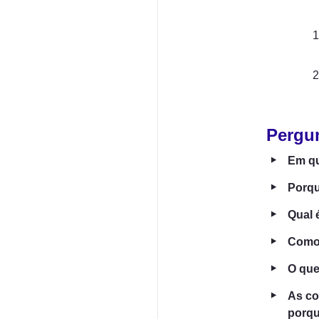
Pergu
‣
Em qu
‣
Porqu
‣
Qual 
‣
Como 
‣
O que
‣
As co
porqu