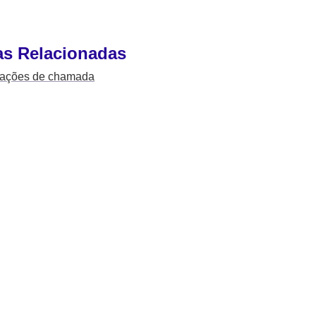
as Relacionadas
icações de chamada
Ir para voys.co/pt