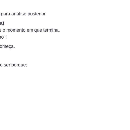
ara análise posterior.
a)
 o momento em que termina.

no":
começa.
e ser porque: