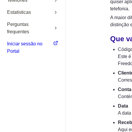
Telefones
quiser apl
telefonia.
Estatisticas
A maior di
Perguntas
distinção 
frequentes
Que va
Iniciar sessão no
Código
Portal
Este é
Freed
Client
Corres
Conta 
Contém
Data
A data
Receb
Aqui e