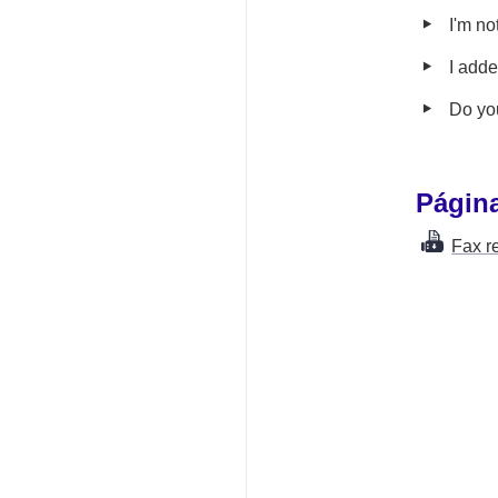
‣
I'm no
‣
I adde
‣
Do yo
Página
Fax r