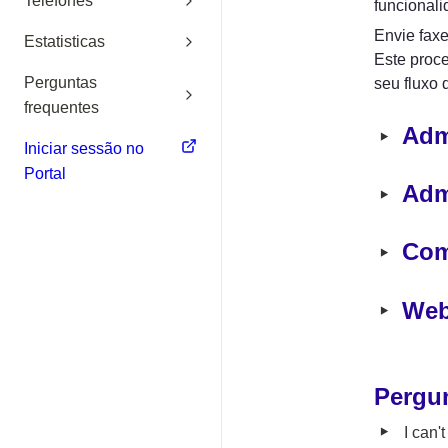
Telefones
funcionali
Envie fax
Estatisticas
Este proce
Perguntas
seu fluxo d
frequentes
‣
Adm
Iniciar sessão no
Portal
‣
Adm
‣
Com
‣
Web
Pergu
‣
I can'