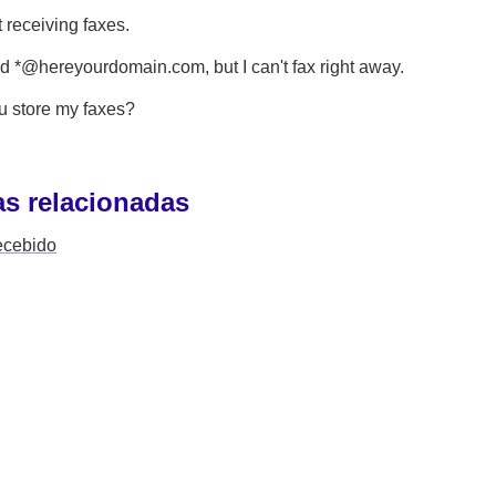
t receiving faxes.
d *@hereyourdomain.com, but I can't fax right away.
u store my faxes?
s relacionadas
ecebido