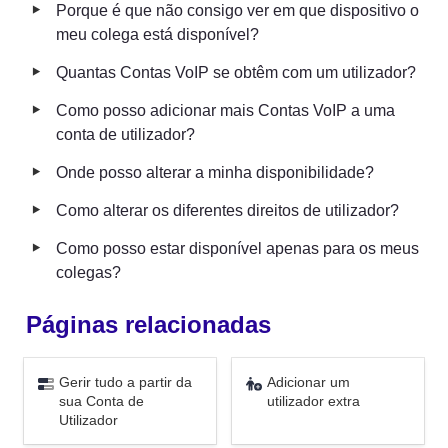
‣
Porque é que não consigo ver em que dispositivo o 
meu colega está disponível?
‣
Quantas Contas VoIP se obtêm com um utilizador?
‣
Como posso adicionar mais Contas VoIP a uma 
conta de utilizador?
‣
Onde posso alterar a minha disponibilidade?
‣
Como alterar os diferentes direitos de utilizador?
‣
Como posso estar disponível apenas para os meus 
colegas?
Páginas relacionadas
Gerir tudo a partir da sua
Adicionar um utilizador
Gerir tudo a partir da 
Adicionar um 
Conta de Utilizador
extra
sua Conta de 
utilizador extra
Utilizador