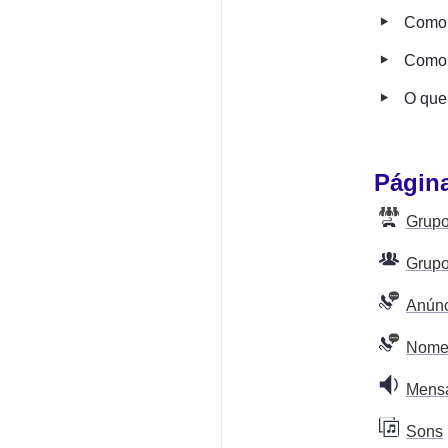
‣
Como 
‣
Como 
‣
O que 
Págin
Grupo
Grup
Anúnc
Nome 
Mens
Sons