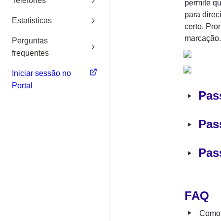
Telefones
permite qu
para direc
Estatisticas
certo. Pro
marcação.
Perguntas
frequentes
Iniciar sessão no
Portal
‣
Pass
‣
Pas
‣
Pas
FAQ
‣
Como 