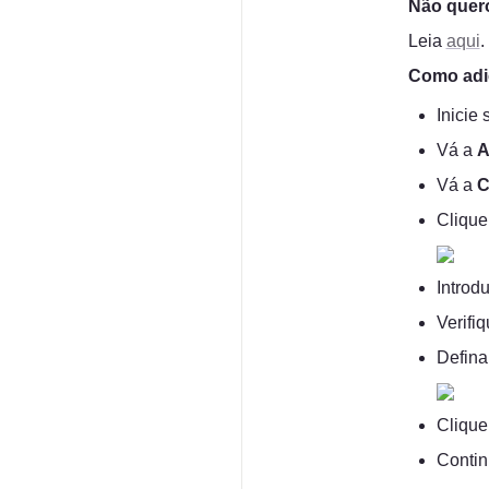
Não quero
Leia 
aqui
.
Como adi
Inicie
Vá a 
A
Vá a 
C
Clique
Introd
Verifiq
Defina
Clique
Contin