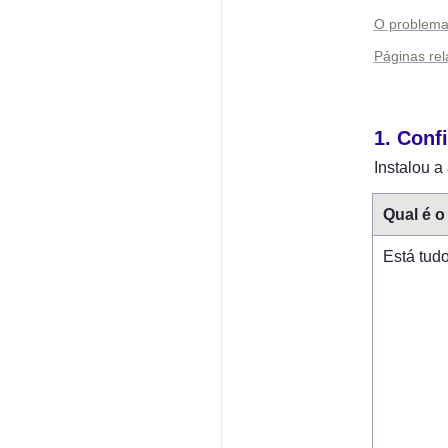
O problema 
Páginas re
1. Conf
Instalou a
Qual é 
Está tud