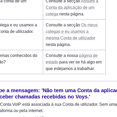
a conta de um 
Consulte a secção 
Assumi a 
Conta da aplicação
 de um 
colega
 nesta página.
lega e eu usamos a 
Consulte a secção 
Os meus 
nta de utilizador.
colegas
 e eu usamos a 
mesma Conta de utilizador
nesta página.
emas conhecidos do 
Consulte a nossa 
página de 
do?
estado
 para ver se há algo em 
que estejamos a trabalhar.
be a mensagem: 'Não tem uma Conta da aplicaçã
ceber chamadas recebidas no Voys.'
onta VoIP está associada à sua Conta de utilizador. Sem uma,
aforma ou pela internet.