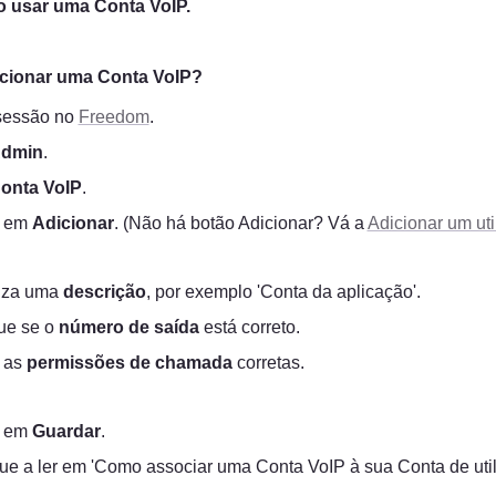
 usar uma Conta VoIP.
cionar uma Conta VoIP?
 sessão no 
Freedom
.
dmin
.
onta VoIP
.
 em 
Adicionar
. (Não há botão Adicionar? Vá a 
Adicionar um uti
uza uma 
descrição
, por exemplo 'Conta da aplicação'.
ue se o 
número de saída
 está correto.
 as 
permissões de chamada
 corretas.
 em 
Guardar
.
ue a ler em 'Como associar uma Conta VoIP à sua Conta de util