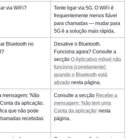
gar via WiFi?
Tente ligar via 5G. O WiFi é 
frequentemente menos fiável 
para chamadas — mudar para 
5G é a solução mais rápida.
ar Bluetooth no 
Desative o Bluetooth. 
l?
Funciona agora? Consulte a 
secção 
O Aplicativo móvel não 
funciona (corretamente) 
quando o
Bluetooth
está 
ativado
 nesta página.
 mensagem: 'Não 
Consulte a secção 
Recebe a 
Conta da aplicação. 
mensagem: '
Não
 tem uma 
ifica que não pode 
Conta da aplicação'
 nesta 
chamadas recebidas 
página.