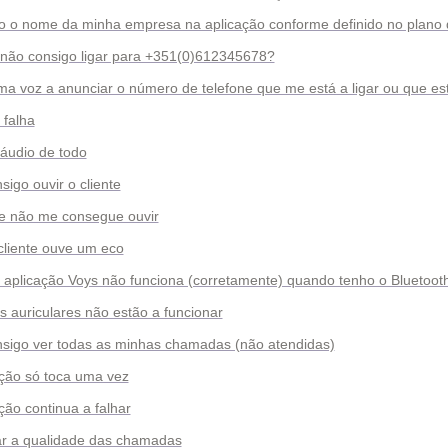
jo o nome da minha empresa na aplicação conforme definido no plano
 não consigo ligar para +351(0)612345678?
a voz a anunciar o número de telefone que me está a ligar ou que est
 falha
áudio de todo
sigo ouvir o cliente
te não me consegue ouvir
cliente ouve um eco
 aplicação Voys não funciona (corretamente) quando tenho o Bluetooth
 auriculares não estão a funcionar
nsigo ver todas as minhas chamadas (não atendidas)
ação só toca uma vez
ação continua a falhar
ar a qualidade das chamadas