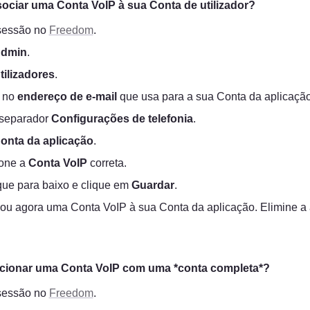
ciar uma Conta VoIP à sua Conta de utilizador?
 sessão no 
Freedom
.
dmin
.
tilizadores
.
 no 
endereço de e-mail
 que usa para a sua Conta da aplicação
separador 
Configurações de telefonia
.
onta da aplicação
.
one a 
Conta VoIP
 correta.
ue para baixo e clique em 
Guardar
.
ou agora uma Conta VoIP à sua Conta da aplicação. Elimine a ap
.
cionar uma Conta VoIP com uma *conta completa*?
 sessão no 
Freedom
.