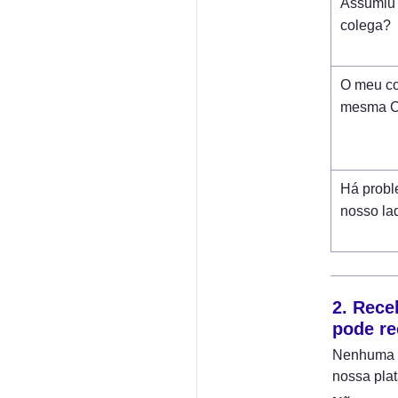
Assumiu 
colega?
O meu co
mesma Co
Há probl
nosso la
2. Rece
pode re
Nenhuma C
nossa plat