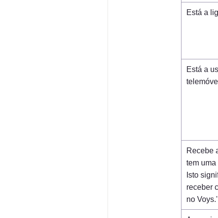
Está a li
Está a us
telemóve
Recebe a
tem uma 
Isto sign
receber 
no Voys.'