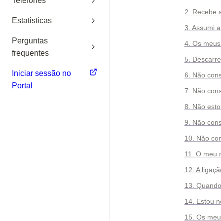
Telefones
2. Recebe a
Estatisticas
3. Assumi a
Perguntas
4. Os meus 
frequentes
5. Descarre
Iniciar sessão no
6. Não con
Portal
7. Não con
8. Não est
9. Não con
10. Não con
11. O meu 
12. A ligaç
13. Quando 
14. Estou n
15. Os meu