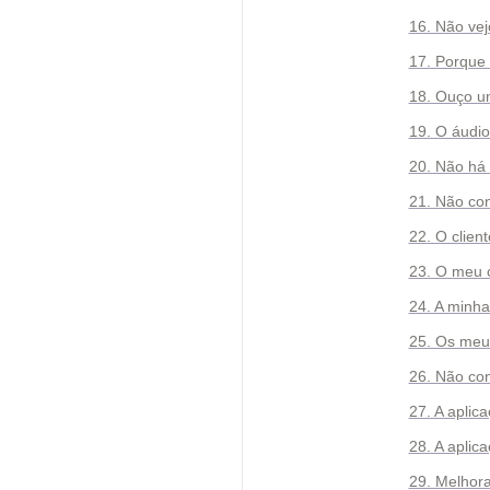
16. Não ve
17. Porque
18. Ouço um
19. O áudio
20. Não há 
21. Não con
22. O clien
23. O meu 
24. A minha
25. Os meus
26. Não co
27. A aplic
28. A aplic
29. Melhor