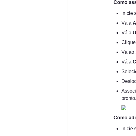
Como asso
Inicie
Vá a 
A
Vá a 
U
Clique
Vá ao 
Vá a 
C
Seleci
Desloq
Associ
pronto
Como adi
Inicie